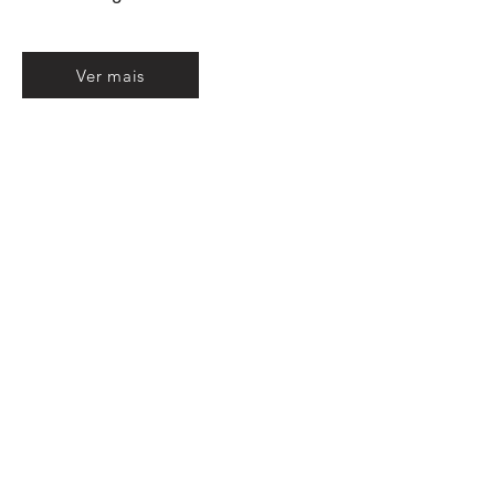
Ver mais
Increva-se e receba
todos o dias
informações da
cultura do Brasil e da
Amazônia
Nunca perca uma atualização