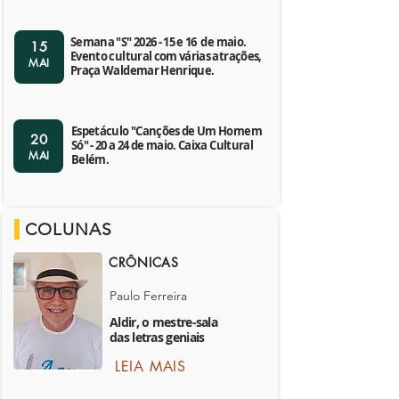
Semana "S" 2026 - 15 e 16 de maio.
15
Evento cultural com várias atrações,
MAI
Praça Waldemar Henrique.
Espetáculo "Canções de Um Homem
20
Só" - 20 a 24 de maio. Caixa Cultural
MAI
Belém.
COLUNAS
CRÔNICAS
Paulo Ferreira
Aldir, o mestre-sala
das letras geniais
LEIA MAIS