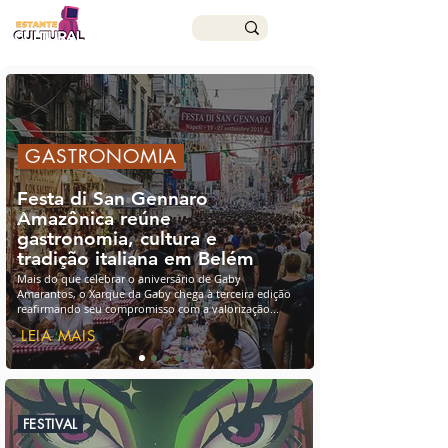
GASTRONOMIA
Festa di San Gennaro
Amazônica reúne
gastronomia, cultura e
tradição italiana em Belém
Mais do que celebrar o aniversário de Gaby
Amarantos, o Xarque da Gaby chega à terceira edição
reafirmando seu compromisso com a valorização...
LEIA MAIS
FESTIVAL