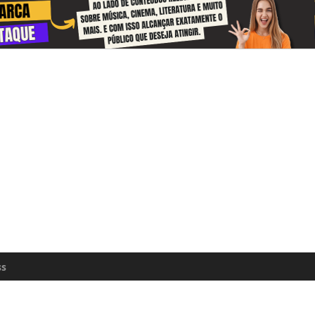
 and receive information about the cul
zon every day
n update