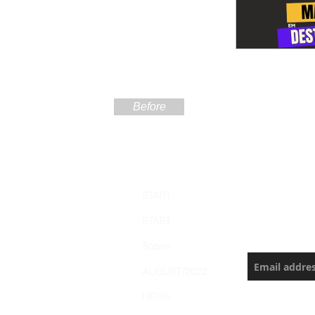
Before
Sign up
START
the Ama
START
Never miss a
Sobre
AUGUST/2022
NEWS