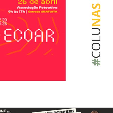
NAS
COLU
#