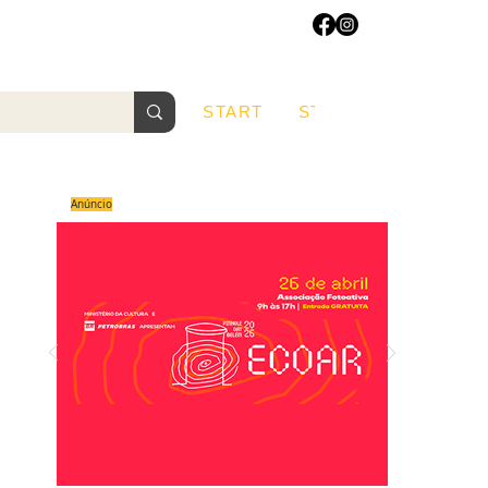
START
START
Sobre
Anúncio