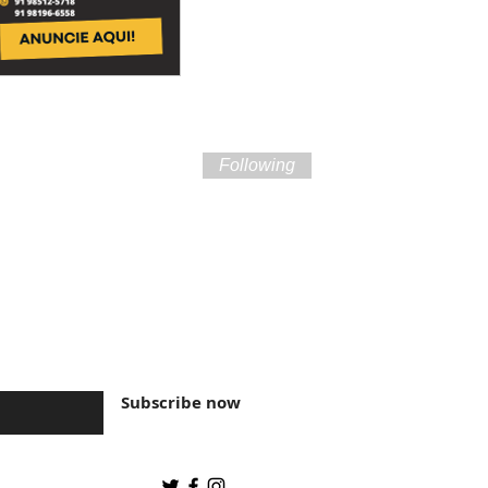
Following
ture of Brazil and
Subscribe now