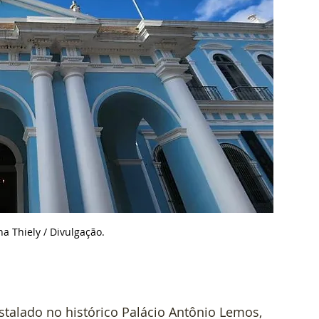
a Thiely / D
ivulgação.
nstalado no histórico Palácio Antônio Lemos, 