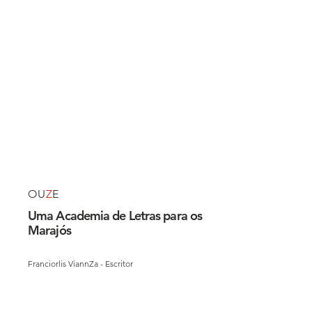
OU
Z
E
Uma Academia de Letras para os
Marajós
Franciorlis ViannZa - Escritor