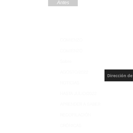
Antes
Regístre
COMIENZO
Amazoní
COMIENZO
Nunca te pie
Sobre
actualización
AGOSTO/2022
NOTICIAS
HASTA JULIO/2022
APRENDER A SABER
RECOPILACIÓN
CRÓNICAS