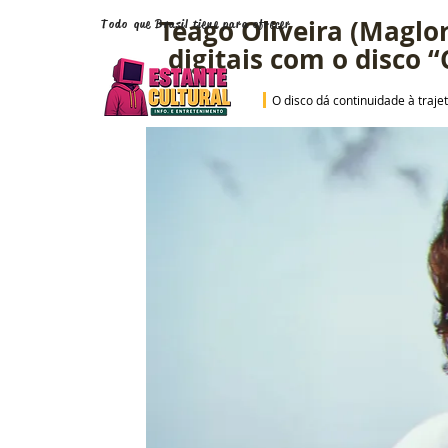
Teago Oliveira (Maglo
Todo que Brasil tiene para ofrecer
digitais com o disco
O disco dá continuidade à traj
Vuelve