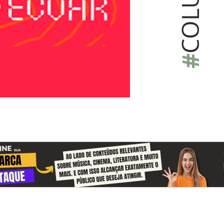
COLU
#