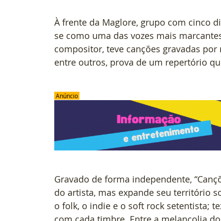
À frente da Maglore, grupo com cinco d
se como uma das vozes mais marcantes
compositor, teve canções gravadas por 
entre outros, prova de um repertório qu
 Anúncio 
Gravado de forma independente, “Canç
do artista, mas expande seu território 
o folk, o indie e o soft rock setentista;
com cada timbre. Entre a melancolia do