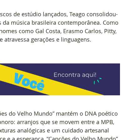
iscos de estúdio lançados, Teago consolidou-
 da música brasileira contemporânea. Como 
nomes como Gal Costa, Erasmo Carlos, Pitty, 
e atravessa gerações e linguagens.
ões do Velho Mundo” mantém o DNA poético 
sonoro: arranjos que se movem entre a MPB, 
 texturas analógicas e um cuidado artesanal 
ce e a esperança, “Canções do Velho Mundo” 