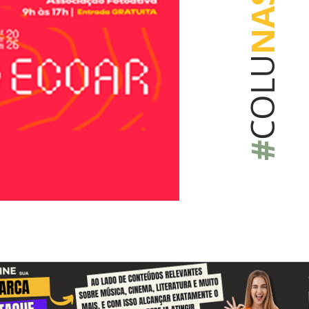
NAS
COLU
#