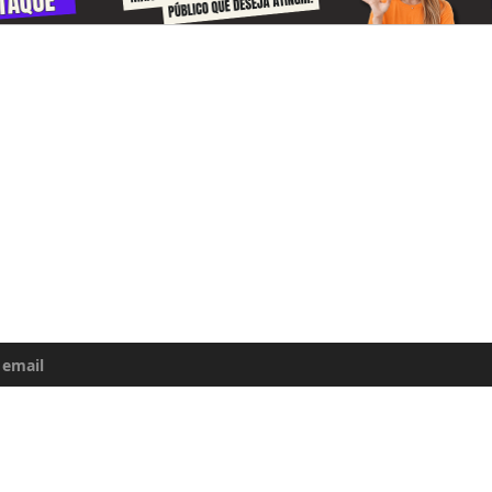
-se e receba todos o dias informações
e da Amazônia
uma atualização