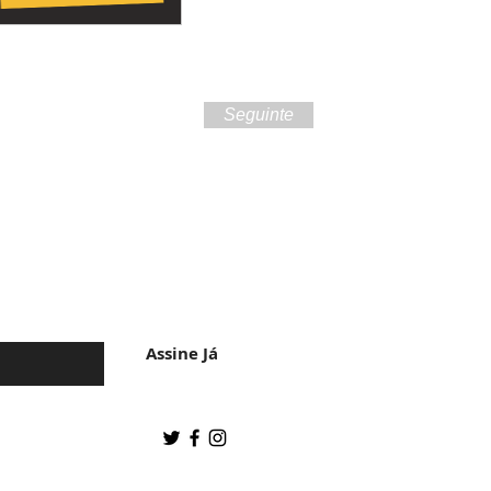
Seguinte
 da cultura do
Assine Já