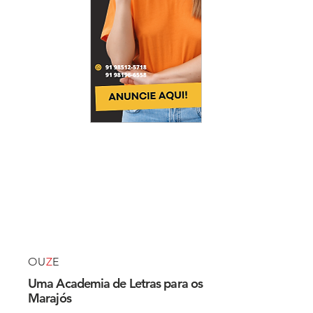
OU
Z
E
Uma Academia de Letras para os
Marajós