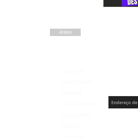
Antes
Increva
Ispia Aqui!
Brasil 
AGOSTO/2022
Nunca perca 
NOTÍCIAS
ATÉ JULHO/2022
OUZE SABER
ACERVO
CRÔNICAS