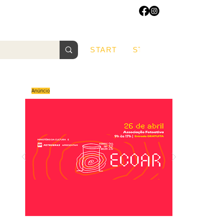
START
START
Sobre
Anúncio