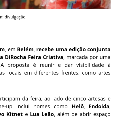
m: d
ivulgação.
em
, em 
Belém
, 
recebe uma edição conjunta 
da DiRocha Feira Criativa
, marcada por uma 
A proposta é reunir e dar visibilidade à 
s locais em diferentes frentes, como artes 
rticipam da feira, ao lado de cinco artesãs e 
line-up inclui nomes como 
Helô
, 
Endoida
, 
vo Kitnet
 e 
Lua Leão
, além de abrir espaço 