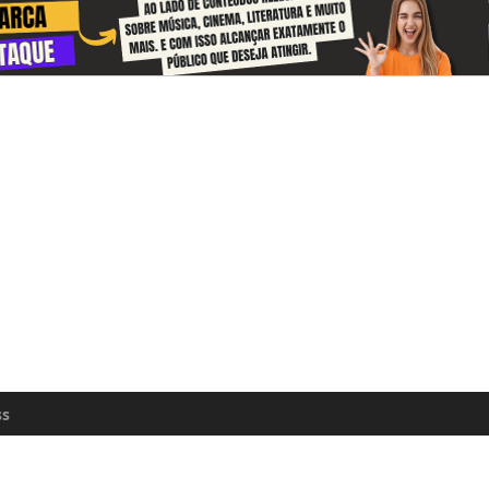
 and receive information about the cul
zon every day
n update