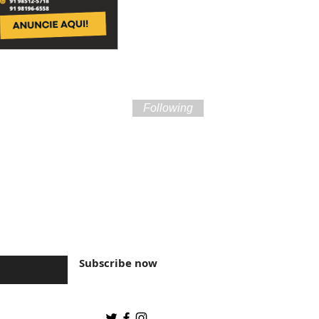
Following
ture of Brazil and
Subscribe now