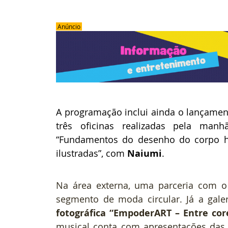
 Anúncio 
A programação inclui ainda o lançament
três oficinas realizadas pela manh
“Fundamentos do desenho do corpo 
ilustradas”, com 
Naiumi
.
Na área externa, uma parceria com o
segmento de moda circular. Já a gal
fotográfica “EmpoderART – Entre core
musical conta com apresentações das