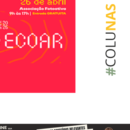
NAS
COLU
#