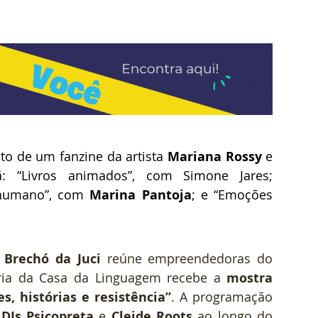
o de um fanzine da artista 
Mariana Rossy
 e 
ã: “Livros animados”, com Simone Jares; 
humano”, com 
Marina Pantoja
; e “Emoções 
 
Brechó da Juci
 reúne empreendedoras do 
eria da Casa da Linguagem recebe a 
mostra 
s, histórias e resistência”
. A programação 
 
DJs Psicopreta
 e 
Cleide Roots
 ao longo do 