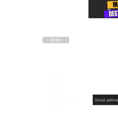
Before
Sign up
START
the Ama
START
Never miss a
Sobre
AUGUST/2022
NEWS