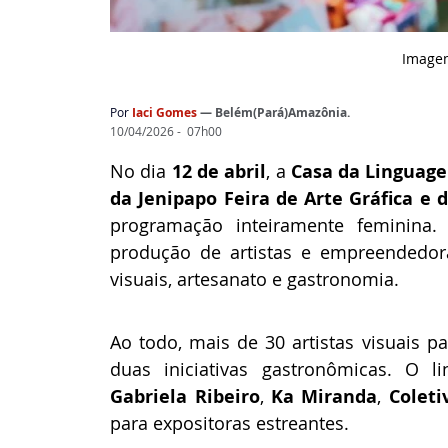
Image
Por
Iaci Gomes
— 
Belém(Pará)Amazônia.
10/04/2026 -  07h00
No dia
 12 de abril
, a
 Casa da Linguag
da Jenipapo Feira de Arte Gráfica e 
programação inteiramente feminina. 
produção de artistas e empreendedora
visuais, artesanato e gastronomia. 
Ao todo, mais de 30 artistas visuais pa
duas iniciativas gastronômicas. O 
Gabriela Ribeiro
, 
Ka Miranda
, 
Coleti
para expositoras estreantes. 