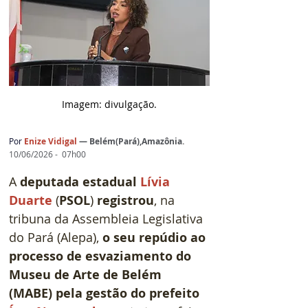
Imagem: d
ivulgação.
Por 
Enize Vidigal
— 
Belém(Pará),Amazônia
.
10/06/2026 -  07h00
A 
deputada estadual 
Lívia 
Duarte
 (
PSOL
) 
registrou
, na 
tribuna da Assembleia Legislativa 
do Pará (Alepa), 
o seu repúdio ao 
processo de esvaziamento do 
Museu de Arte de Belém 
(MABE) pela gestão do prefeito 